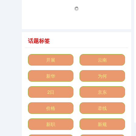
话题标签
深证成指
14311.01
+200.89
+1.42%
开展
云南
新华
为何
2日
京东
价格
牵线
沪深300
4694.44
+43.13
+0.93%
新职
新规