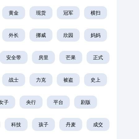
黄金
现货
冠军
横扫
外长
挪威
欣园
妈妈
安全带
房里
芒果
正式
战士
力克
被盗
史上
女子
央行
平台
剧版
科技
孩子
丹麦
成交