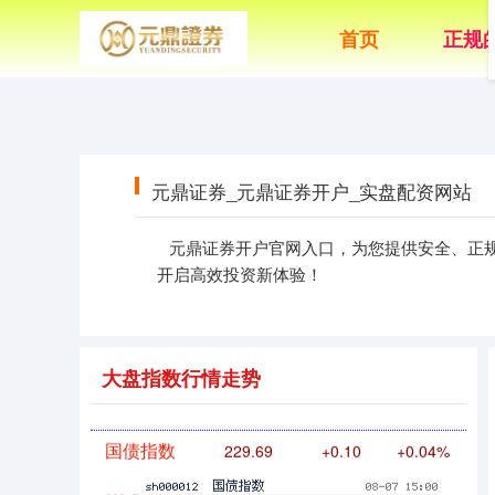
创业板指
3563.12
+47.56
+1.35%
首页
正规
元鼎证券_元鼎证券开户_实盘配资网站
元鼎证券开户官网入口，为您提供安全、正
基金指数
7242.10
+12.30
+0.17%
开启高效投资新体验！
大盘指数行情走势
国债指数
229.69
+0.10
+0.04%